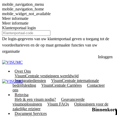
mobile_navigation_menu
mobile_navigation_home
mobile_widget_not_available
Meer informatie
Meer informatie
Klantenportaal login
De login-gegevens van uw klantenportaal geven u toegang tot de
voordeeltarieven en de op maat gemaakte functies van uw
organisatie
Inloggen
Over Ons
VisumCentrale vestigingen wereldwijd
Immigratiediensten
VisumCentrale internationale
bedrijfsleiding
VisumCentrale Carrières
Contacteer
ons
Reisvisa
Heb ik een visum nodig?
Geavanceerde
visumoplossingen
Visum FAQs
Oplossingen voor de
zakelijke reiziger
Binnenkort 
Document Services