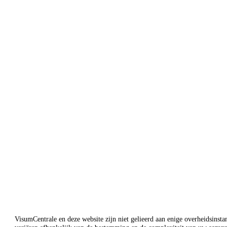
Nieuw Z
Saoedi-
Austr
Viet
Ind
VisumCentrale en deze website zijn niet gelieerd aan enige overheidsinsta