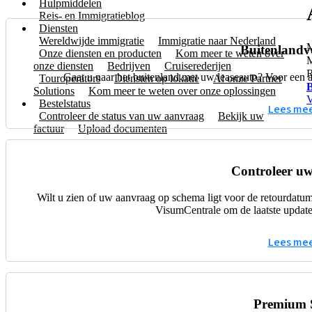
Hulpmiddelen
Reis- en Immigratieblog
Diensten
Wereldwijde immigratie
Immigratie naar Nederland
M
Buitenlandv
Onze diensten en producten
Kom meer te weten over
M
onze diensten
Bedrijven
Cruiserederijen
R
Gaat u naar het buitenland met uw leaseauto? Voor een a
Touroperators
Diensten op lokatie
Al onze Partner
B
Solutions
Kom meer te weten over onze oplossingen
V
Bestelstatus
Lees me
Controleer de status van uw aanvraag
Bekijk uw
factuur
Upload documenten
Controleer u
Wilt u zien of uw aanvraag op schema ligt voor de retourdat
VisumCentrale om de laatste update
Lees me
Premium S